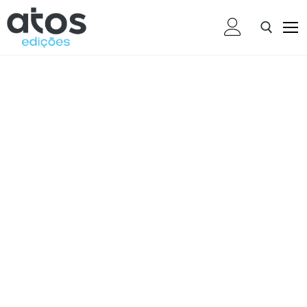
Home
Livros
Ebooks
Presentes
Brindes
Categoria 05
Categoria 06
Categoria 07