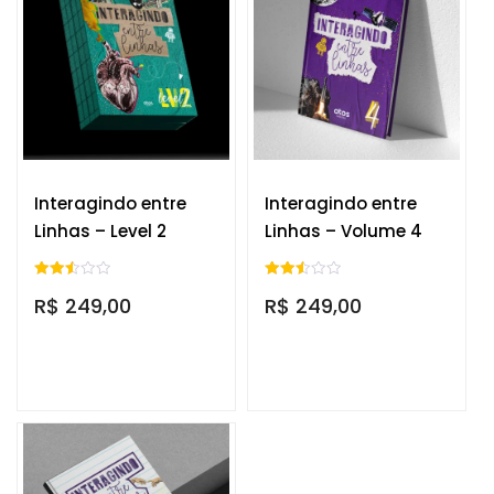
Interagindo entre
Interagindo entre
Linhas – Level 2
Linhas – Volume 4
Avali
Avalia
R$
249,00
R$
249,00
ação
ção
2.50
2.53
de 5
de 5