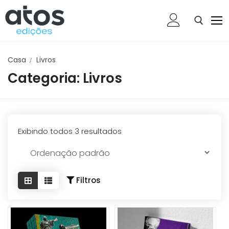
Ir
para
o
conteúdo
Casa
Livros
Pesquisar por:
Categoria:
Livros
Home
Livros
Ebooks
Exibindo todos 3 resultados
Presentes
Brindes
Filtros
Categoria 05
Categoria 06
Categoria 07